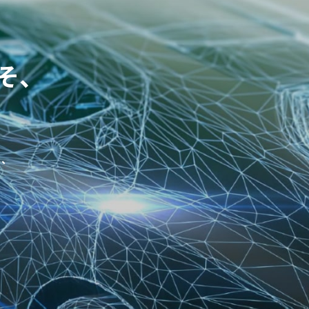
そ、
し、