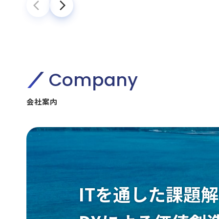
arrow_back_ios
arrow_forward_ios
Company
会社案内
ITを通した課題