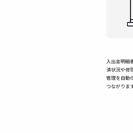
入出金明細
済状況や修
管理を自動
つながりま