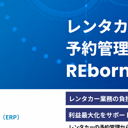
レンタ
予約管
REbor
レンタカー業務の負
利益最大化をサポー
（ERP）
レンタカーの予約管理か