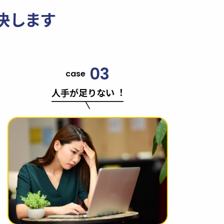
決します
03
case
人手が足りない︕