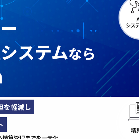
カー
理システム
なら
n
担を軽減し
ト
ら精算管理までを一元化