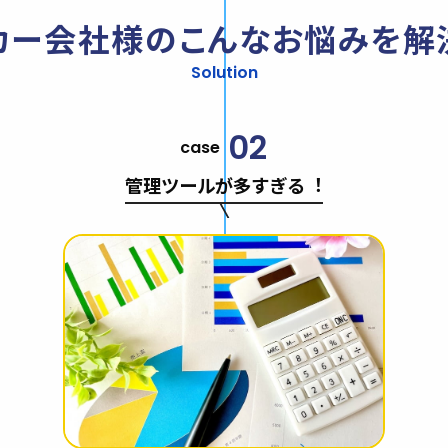
カー会社様の
こんなお悩みを解
Solution
02
case
管理ツールが多すぎる︕