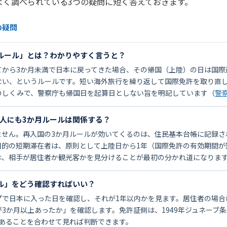
よく調べられている3つの疑問に短く答えておきます。
の疑問
か月ルール」とは？わかりやすく言うと？
てから3か月未満で日本に戻ってきた場合、その帰国（上陸）の日は国際
ない、というルールです。短い海外旅行を繰り返して国際免許を取り直
のしくみで、警察庁も帰国日を起算日としない旨を明記しています（
警
国人にも3か月ルールは関係する？
ません。再入国の3か月ルールが効いてくるのは、住民基本台帳に記録さ
目的の短期滞在者は、原則として上陸日から1年（国際免許の有効期間が
は、相手が居住者か観光客かを見分けることが最初の分かれ道になりま
ール」をどう確認すればいい？
プで日本に入った日を確認し、それが1年以内かを見ます。居住者の場合
3か月以上あったか」を確認します。免許証側は、1949年ジュネーブ
であることを合わせて見れば判断できます。