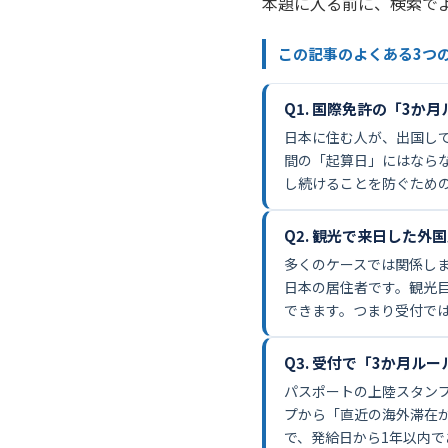
本題に入る前に、検索で
この記事のよくある3つ
Q1. 国際免許の「3
日本に住む人が、出国し
間の「起算日」にはなら
し続けることを防ぐため
Q2. 観光で来日した外
多くのケースでは関係し
日本の居住者です。観光
できます。つまり受付で
Q3. 受付で「3か月ル
パスポートの上陸スタン
プから「直近の海外滞在が
で、発給日から1年以内