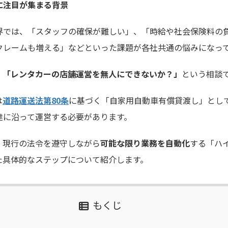
に注目が集まる背景
界では、「スタッフの確保が難しい」、「時給や社会保険料の
クレームも増える」などといった課題が各社共通の悩みになっ
、
「レンタカーの店舗運営を無人にできないか？」
という相談
は
道路運送法第80条
に基づく「自家用自動車有償貸渡し」とし
達に沿って運営する必要があります。
、現行の法令を遵守しながら
可能な限り業務を自動化
する「ハ
た具体的なステップについて紹介します。
もくじ