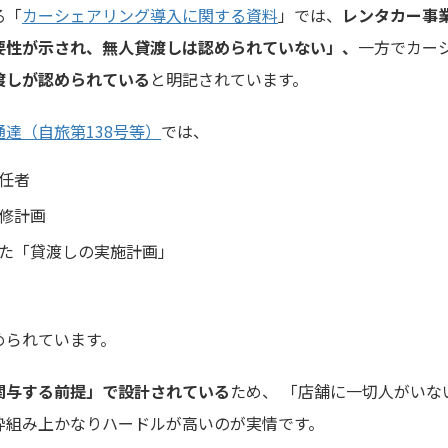
る「
カーシェアリング導入に関する資料
」では、
レンタカー事
要性が示され、無人貸渡しは認められていない」、
一方でカー
渡しが認められている
と明記されています。
達（自旅第138号等）
では、
任者
修計画
た「貸渡しの実施計画」
められています。
関与する前提」で設計されている
ため、 「店舗に一切人がいな
枠組み上かなりハードルが高いのが実情です。